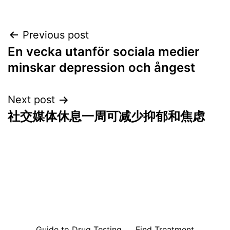
Post
Previous post
En vecka utanför sociala medier
navigation
minskar depression och ångest
Next post
社交媒体休息一周可减少抑郁和焦虑
Guide to Drug Testing
Find Treatment